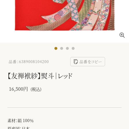
品番：6389008104200
品番をコピー
【友禅袱紗】熨斗｜レッド
16,500円
(税込)
素材：絹 100％
原産国：日本