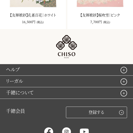
【友禅袱紗】孔雀百花｜ホワイト
【友禅袱紗】桜吹雪｜ピンク
16,500円
7,700円
(税込)
(税込)
ヘルプ
リーガル
千總について
千總会員
登録する