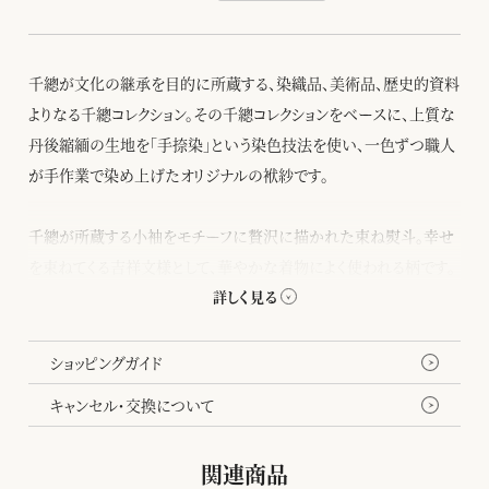
千總が文化の継承を目的に所蔵する、染織品、美術品、歴史的資料
よりなる千總コレクション。その千總コレクションをベースに、上質な
丹後縮緬の生地を「手捺染」という染色技法を使い、一色ずつ職人
が手作業で染め上げたオリジナルの袱紗です。
千總が所蔵する小袖をモチーフに贅沢に描かれた束ね熨斗。幸せ
を束ねてくる吉祥文様として、華やかな着物によく使われる柄です。
しなやかに流れる線が美しい束ね熨斗の中には、貴重な宝を表す
七宝、永続性を意味する青海波、そして長寿の象徴である鶴などの
縁起物が繊細な模様で詰められており、慶事や晴れの日のギフト
ショッピングガイド
にもふさわしい格調ある一品です。
キャンセル・交換について
関連商品