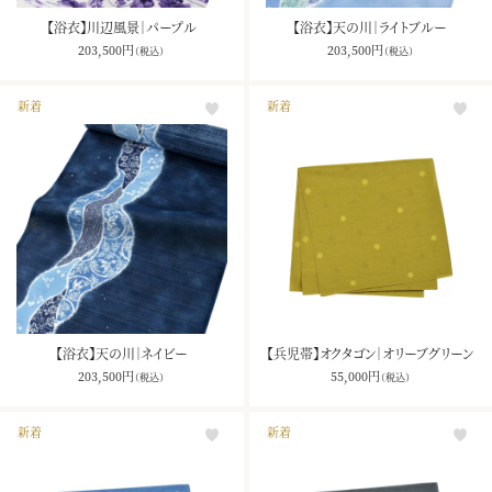
【浴衣】川辺風景｜パープル
【浴衣】天の川｜ライトブルー
203,500
円
203,500
円
（税込）
（税込）
新着
新着
【浴衣】天の川｜ネイビー
【兵児帯】オクタゴン｜オリーブグリーン
203,500
円
55,000
円
（税込）
（税込）
新着
新着