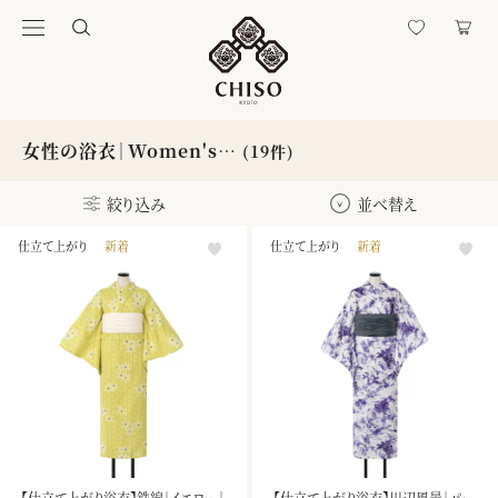
女性の浴衣｜Women's…
(19件)
絞り込み
並べ替え
仕立て上がり
新着
仕立て上がり
新着
【仕立て上がり浴衣】鉄線｜イエロー｜
【仕立て上がり浴衣】川辺風景｜パー