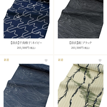
【浴衣】千鳥格子｜ネイビー
【浴衣】波｜ブラック
203,500
円
203,500
円
（税込）
（税込）
新着
新着