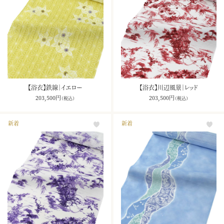
【浴衣】鉄線｜イエロー
【浴衣】川辺風景｜レッド
203,500
円
203,500
円
（税込）
（税込）
新着
新着