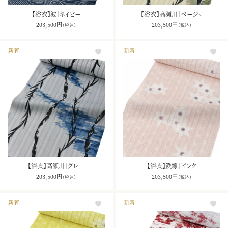
【浴衣】波｜ネイビー
【浴衣】高瀬川｜ベージュ
203,500
円
203,500
円
（税込）
（税込）
新着
新着
【浴衣】高瀬川｜グレー
【浴衣】鉄線｜ピンク
203,500
円
203,500
円
（税込）
（税込）
新着
新着
お買い物を続ける
カートへ進む