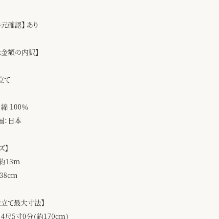
手元確認】 あり
示金額の内訳】
立て
綿 100％
国：日本
ズ】
約13ｍ
38cm
仕立て最大寸法】
4尺5寸0分（約170cm）