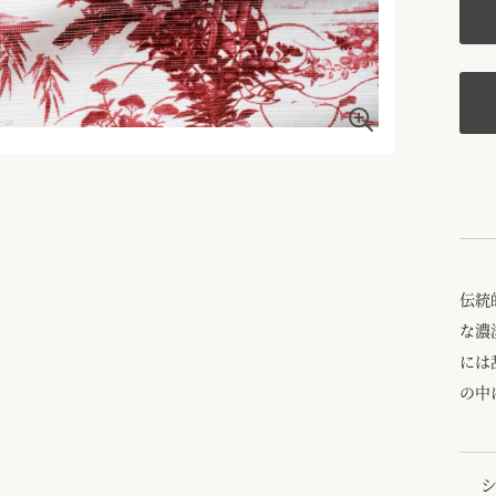
伝統
な濃
には
の中
シ