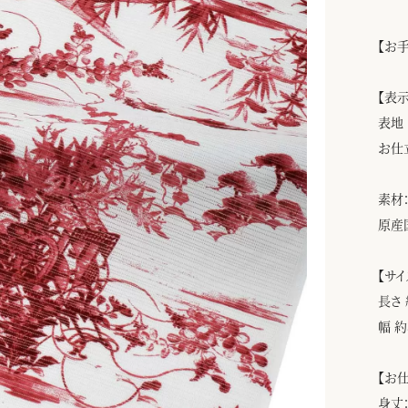
【お
【表
表地
お仕
素材：
原産
【サイ
長さ 
幅 約
【お
身丈：