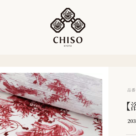
品番：
【
203