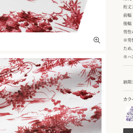
裄丈：
前幅 
後幅 
男性
※男
ため
※ハ
納期：
カラ