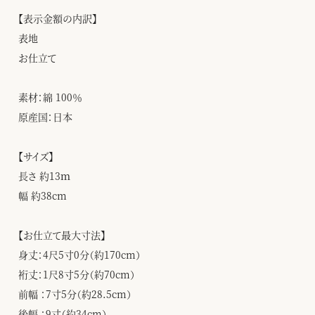
【表示金額の内訳】
表地
お仕立て
素材：綿 100％
原産国：日本
【サイズ】
長さ 約13ｍ
幅 約38cm
【お仕立て最大寸法】
身丈：4尺5寸0分（約170cm）
裄丈：1尺8寸5分（約70cm）
前幅 ：7寸5分（約28.5cm）
後幅 ：9寸（約34cm）