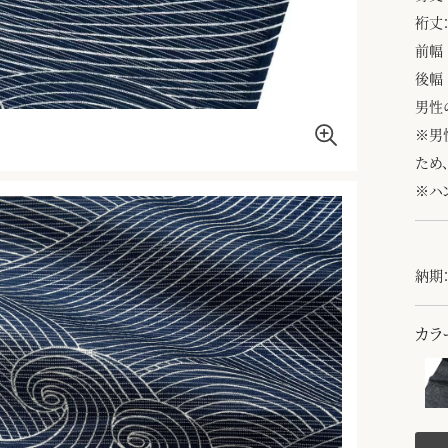
裄丈：
前幅 
後幅 
男性
※男
ため
※ハ
納期：
カラ