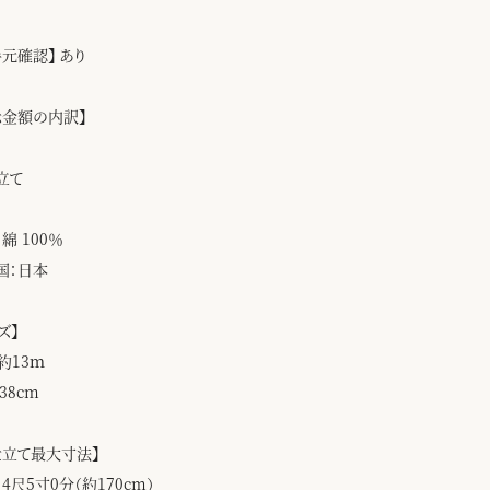
手元確認】 あり
示金額の内訳】
立て
綿 100％
国：日本
ズ】
約13ｍ
38cm
仕立て最大寸法】
4尺5寸0分（約170cm）