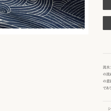
流水
の流
の意
であ
シ