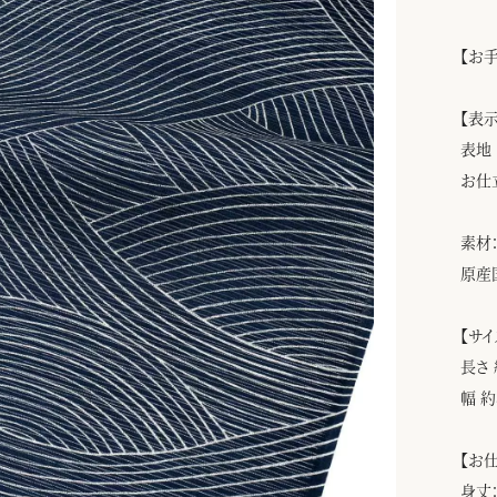
【お
【表
表地
お仕
素材：
原産
【サイ
長さ 
幅 約
【お
身丈：