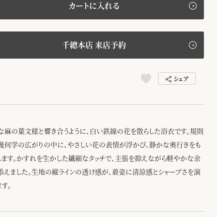
カートに入れる
千總本店 来店予約
シェア
な麻の葉文様と響き合うように、白い鉄線の花を散らした浴衣です。規則
幾何学の広がりの中に、やさしい花の表情が浮かび、静かな奥行きをも
します。かすれを生かした繊細なタッチで、主張を抑えながら軽やかな余
添えました。生地の縦ラインの透け感が、着姿に清涼感とシャープさを演
ます。