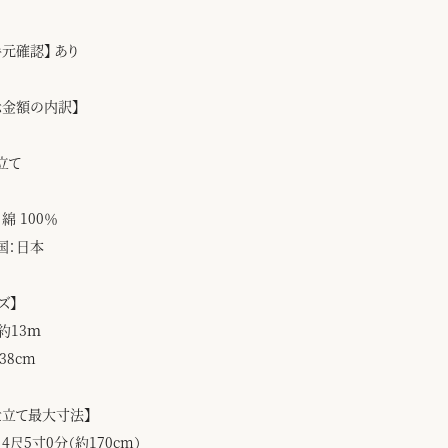
手元確認】 あり
示金額の内訳】
立て
綿 100％
国：日本
ズ】
約13ｍ
38cm
仕立て最大寸法】
4尺5寸0分（約170cm）