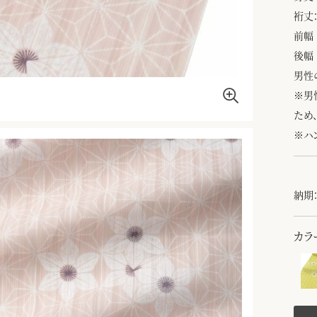
裄丈：
前幅 
後幅 
男性
※男
ため
※ハ
納期：
カラ