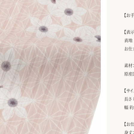
【お
【表
表地
お仕
素材：
原産
【サイ
長さ 
幅 約
【お
身丈：