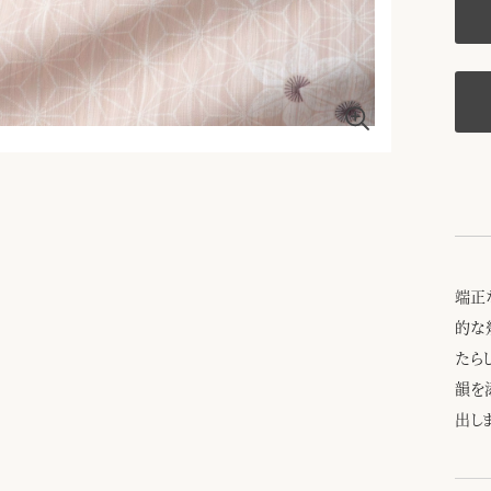
端正
的な
たら
韻を
出し