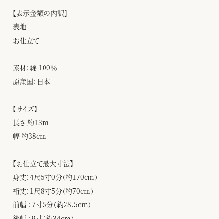
【表示金額の内訳】
表地
お仕立て
素材：綿 100％
原産国：日本
【サイズ】
長さ 約13ｍ
幅 約38cm
【お仕立て最大寸法】
身丈：4尺5寸0分（約170cm）
裄丈：1尺8寸5分（約70cm）
前幅 ：7寸5分（約28.5cm）
後幅 ：9寸（約34cm）