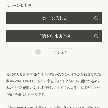
カラー：白/水色
カートに入れる
千總本店 来店予約
シェア
光沢のある白の生地に、水色の雲がたなびく爽やかな初着です。雲
間からのぞくのはたくさんの幸を招きますようにとの願いが込めら
れた花車と花籠の文様。お子様のこれからの人生に幸多かれとい
う祈りを形にした一枚です。
千總の初着は上着、下着とも全て正絹で作られています。下着はピ