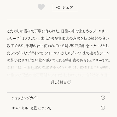
シェア
こだわりの素材で丁寧に作られた、日常の中で楽しめるジュエリー
シリーズ「オクタゴン」。末広がりや無限大の意味を持つ縁起の良い
数字であり、千總の紋に使われている隅切り四角形をモチーフとし
たシンプルなデザインで、フォーマルからカジュアルまで様々なシーン
の装いにさりげない華を添えてくれる特別感のあるジュエリーです。
素材には、日本近海の深海でゆっくりと成長し、養殖することが難し
い希少な天然の宝石珊瑚やダイヤが使われており、自然が作り出
す豊かな美しさを感じていただけます。
洋服の上から合わせやすいチェーンの長さで、ビジネスシーンにも
ショッピングガイド
活躍します。特別なギフトや自分へのご褒美におすすめです。
キャンセル・交換について