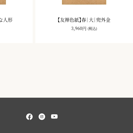
ひな人形
【友禅色紙】春｜大｜兜外金
3,960円
(税込)