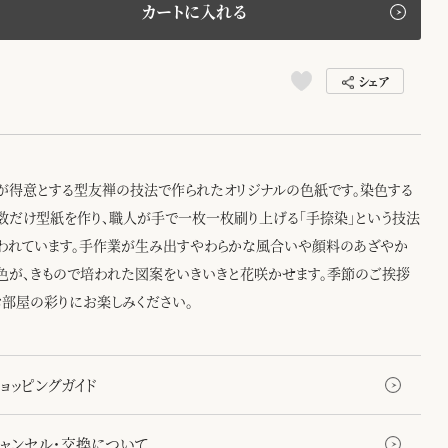
カートに入れる
シェア
が得意とする型友禅の技法で作られたオリジナルの色紙です。染色する
数だけ型紙を作り、職人が手で一枚一枚刷り上げる「手捺染」という技法
われています。手作業が生み出すやわらかな風合いや顔料のあざやか
色が、きもので培われた図案をいきいきと花咲かせます。季節のご挨拶
お部屋の彩りにお楽しみください。
ョッピングガイド
キャンセル・交換について