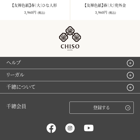
【友禅色紙】春｜大｜ひな人形
【友禅色紙】春｜大｜兜外金
3,960円
3,960円
(税込)
(税込)
ヘルプ
リーガル
千總について
千總会員
登録する