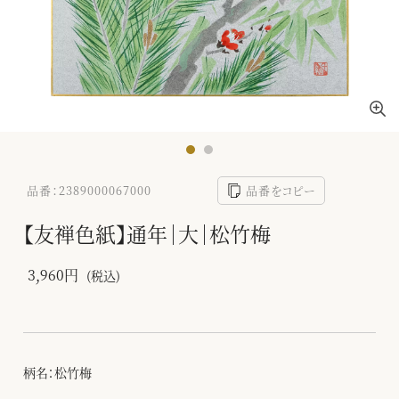
品番：2389000067000
品番をコピー
【友禅色紙】通年｜大｜松竹梅
3,960円
(税込)
柄名：松竹梅
-