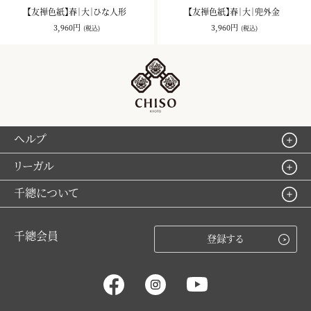
【友禅色紙】春｜大｜ひな人形
【友禅色紙】春｜大｜兜外金
3,960円
3,960円
(税込)
(税込)
ヘルプ
リーガル
千總について
千總会員
登録する