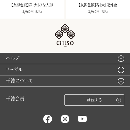
【友禅色紙】春｜大｜ひな人形
【友禅色紙】春｜大｜兜外金
3,960円
3,960円
(税込)
(税込)
ヘルプ
リーガル
千總について
千總会員
登録する