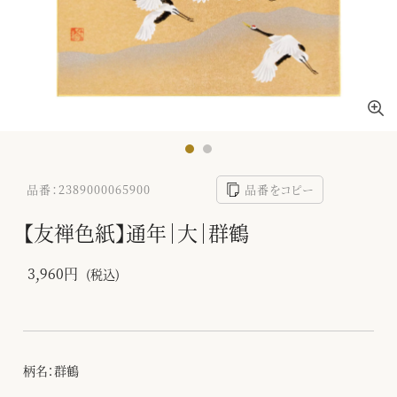
品番：2389000065900
品番をコピー
【友禅色紙】通年｜大｜群鶴
3,960円
(税込)
柄名：群鶴
-