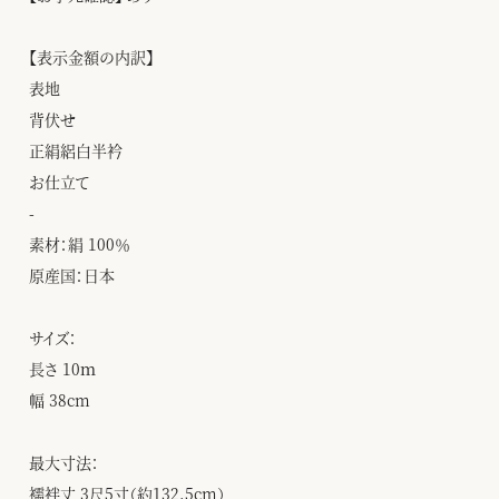
【表示金額の内訳】
表地
背伏せ
正絹絽白半衿
お仕立て
-
素材：絹 100％
原産国：日本
サイズ：
長さ 10ｍ
幅 38cm
最大寸法：
襦袢丈 3尺5寸（約132.5cm）