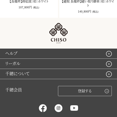
【長襦袢】蒔絵波｜袷｜ホワイト
【縫取 長襦袢】縫い取り御車｜袷｜ホワイ
ト
107,800円
(税込)
140,800円
(税込)
ヘルプ
リーガル
千總について
千總会員
登録する