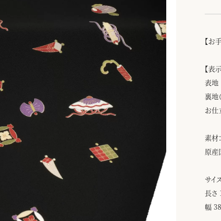
【お
【表
表地
裏地
お仕
素材：
原産
サイズ
長さ 
幅 3