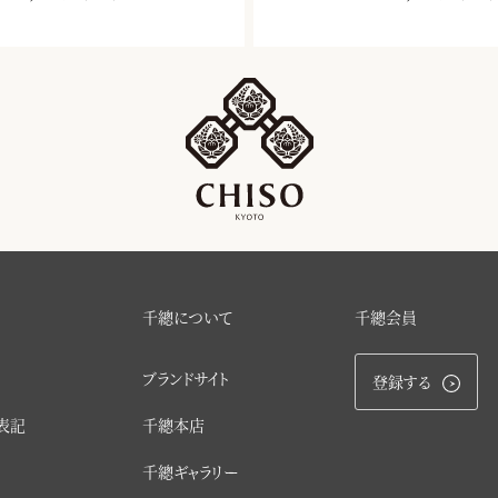
千總について
千總会員
ブランドサイト
登録する
表記
千總本店
千總ギャラリー