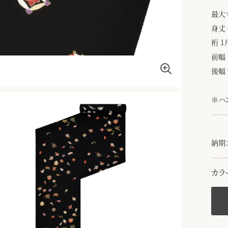
最大
身丈 
裄 1
前幅 
後幅 
※ハ
納期：
カラ