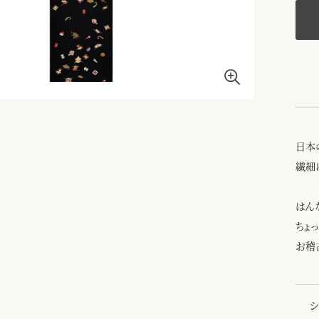
日本
繊細
はん
ちょ
お稽
シ