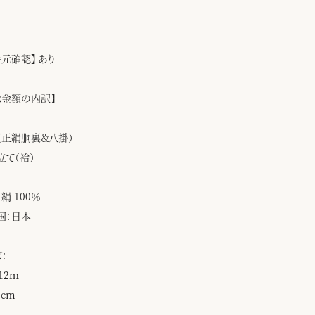
手元確認】 あり
示金額の内訳】
（正絹胴裏＆八掛）
立て（袷）
絹 100％
国：日本
：
12ｍ
8cm