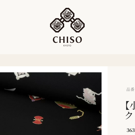
品番：
【
ク
363