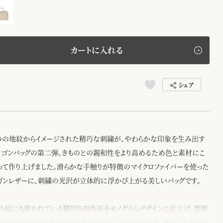
カートに入れる
シェア
のの地紋からイメージされた精巧な刺繍が、やわらかな印象を生み出す
タゴンバッグの第二弾。きものとの親和性をより高めるため色と素材にこ
って作り上げました。滑らかな手触りが特徴のマイクロファイバーを使った
ガンレザーに、刺繍の光沢が立体的に浮かび上がる美しいバッグです。
の紋にも使われている隅切り四角形をモノグラムデザインに仕上げ、型押
施したボディー、竹籠バッグを思わせるハンドルの編み方、幾重にも重ねら