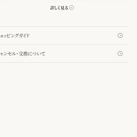
コバ塗りなど、日本の職人の美しい手仕事が随所に生かされています。
のを畳むという所作からインスピレーションを得て誕生したオクタゴンバッ
畳むと現れる八角形のフォルムがちょっとした遊び心を添えてくれます。
ョッピングガイド
キャンセル・交換について