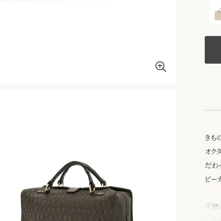
きも
オク
だわ
ビー
千總
しを