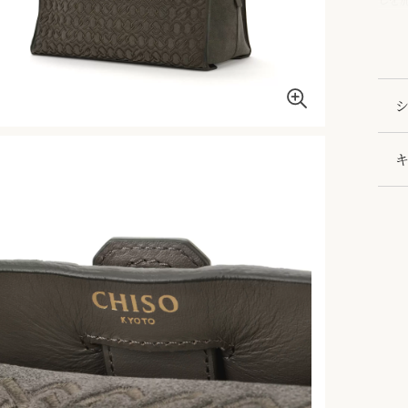
れた
きも
グ。
シ