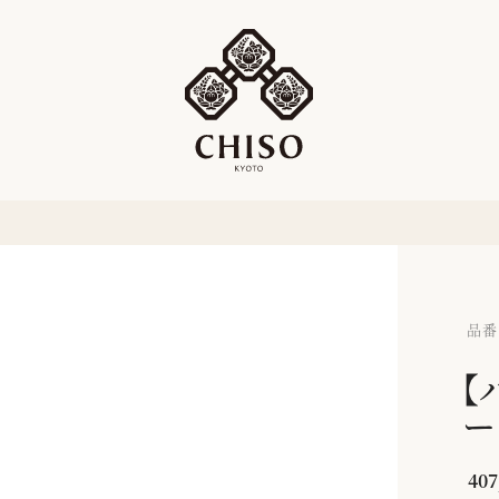
品番：
【
ー
407