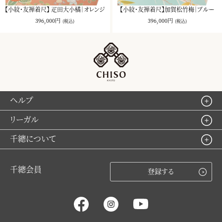
【小紋・友禅着尺】 疋田大小橘｜オレンジ
【小紋・友禅着尺】加賀松竹梅｜ブルー
396,000円
396,000円
(税込)
(税込)
ヘルプ
リーガル
千總について
千總会員
登録する