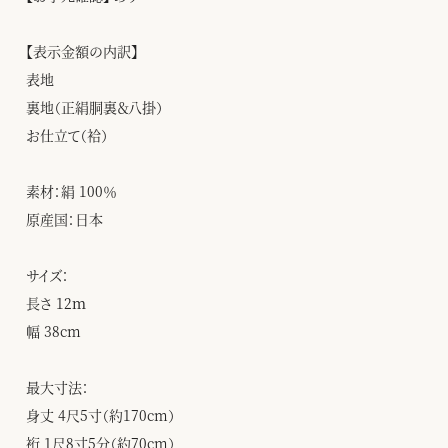
【表示金額の内訳】
表地
裏地（正絹胴裏＆八掛）
お仕立て（袷）
素材：絹 100％
原産国：日本
サイズ：
長さ 12ｍ
幅 38cm
最大寸法：
身丈 4尺5寸（約170cm）
裄 1尺8寸5分（約70cm）