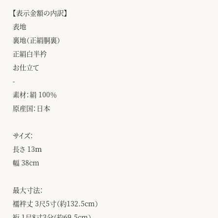
【表示金額の内訳】
表地
裏地（正絹胴裏）
正絹白半衿
お仕立て
-
素材：絹 100％
原産国：日本
サイズ：
長さ 13ｍ
幅 38cm
最大寸法：
襦袢丈 3尺5寸（約132.5cm）
裄 1尺8寸3分（約69.5cm）