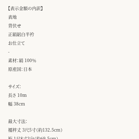
【表示金額の内訳】
表地
背伏せ
正絹絽白半衿
お仕立て
-
素材：絹 100％
原産国：日本
サイズ：
長さ 10ｍ
幅 38cm
最大寸法：
襦袢丈 3尺5寸（約132.5cm）
裄 1尺8寸3分（約69.5cm）