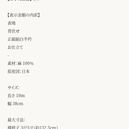
【表示金額の内訳】
表地
背伏せ
正絹絽白半衿
お仕立て
-
素材：麻 100％
原産国：日本
サイズ：
長さ 10ｍ
幅 38cm
最大寸法：
襦袢丈 3尺5寸（約132.5cm）