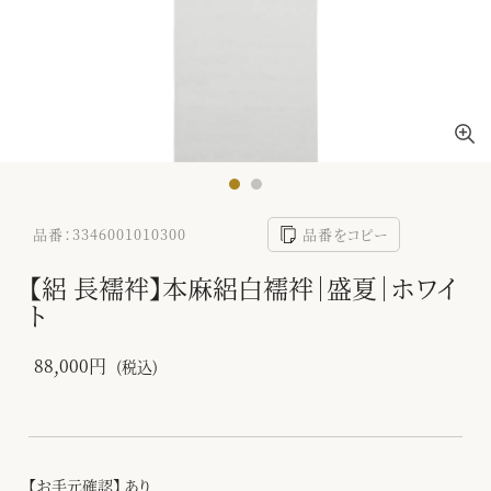
品番：3346001010300
品番をコピー
【絽 長襦袢】本麻絽白襦袢｜盛夏｜ホワイ
ト
88,000円
(税込)
【お手元確認】 あり