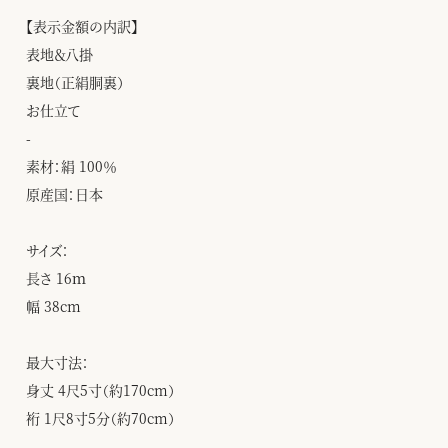
【表示金額の内訳】
表地＆八掛
裏地（正絹胴裏）
お仕立て
-
素材：絹 100％
原産国：日本
サイズ：
長さ 16ｍ
幅 38cm
最大寸法：
身丈 4尺5寸（約170cm）
裄 1尺8寸5分（約70cm）