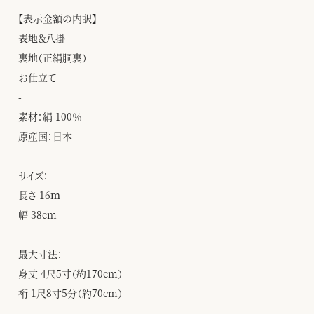
【表示金額の内訳】
表地＆八掛
裏地（正絹胴裏）
お仕立て
-
素材：絹 100％
原産国：日本
サイズ：
長さ 16ｍ
幅 38cm
最大寸法：
身丈 4尺5寸（約170cm）
裄 1尺8寸5分（約70cm）