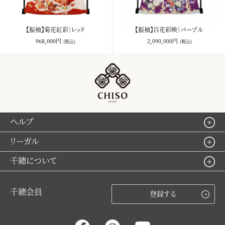
【振袖】菊花紅彩｜レッド
【振袖】百花彩映｜パープル
968,000円
2,090,000円
(税込)
(税込)
ヘルプ
リーガル
千總について
千總会員
登録する