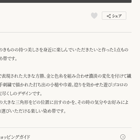
シェア
のきものの持つ美しさを身近に楽しんでいただきたいと作った1点もの
め帯です。
で表現された大きな方勝、金と色糸を組み合わせ濃淡の変化を付けて繊
手刺繍で描かれた打ち出の小槌や巾着。捻りを効かせた遊びゴコロの
宝尽くしのデザインです。
の大きな三角形をどの位置に出すのかを、その時の気分やお好みによ
お選びいただける楽しい染め帯です。
ョッピングガイド