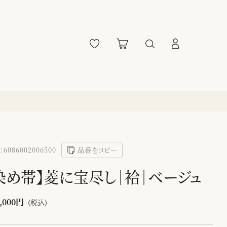
6086002006500
品番をコピー
染め帯】菱に宝尽し｜袷｜ベージュ
,000円
(税込)