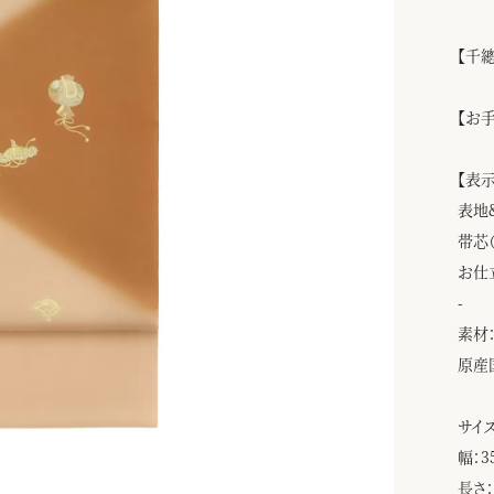
【千
【お
【表
表地
帯芯
お仕
-
素材：
原産
サイズ
幅：3
長さ：