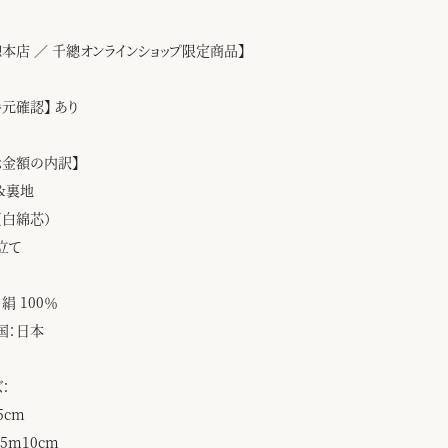
總本店 ／ 千總オンラインショップ限定商品】
手元確認】 あり
示金額の内訳】
&裏地
（白綿芯）
立て
絹 100％
国：日本
：
5cm
5m10cm