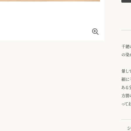
千總
の染
暈し
細に
ある
方勝
って
シ