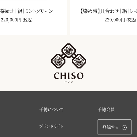
】茶屋辻｜絽｜ミントグリーン
【染め帯】貝合わせ｜絽｜レ
220,000円
220,000円
(税込)
(税込)
千總について
千總会員
ブランドサイト
登録する