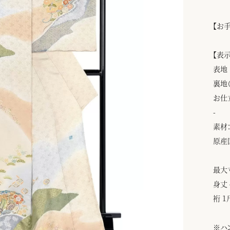
【お
【表
表地
裏地
お仕
-
素材：
原産
最大
身丈 
裄 1
※ハ