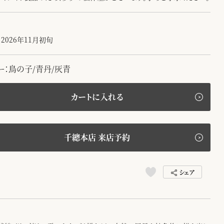
2026年11月初旬
ー：鳥の子/青丹/灰青
カートに入れる
千總本店 来店予約
シェア