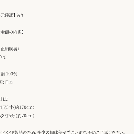
手元確認】 あり
示金額の内訳】
（正絹胴裏）
立て
絹 100％
国：日本
寸法：
4尺5寸（約170cm）
尺8寸5分（約70cm）
ンドメイド製品のため、多少の個体差がございます。予めご了承ください。