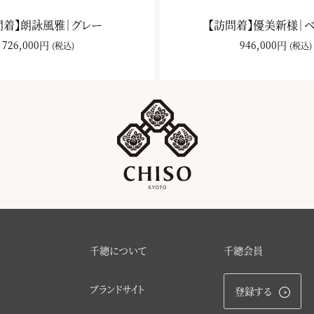
問着】朗詠風雅｜グレー
【訪問着】優美新様｜
726,000円
946,000円
(税込)
(税込)
千總について
千總会員
ブランドサイト
登録する