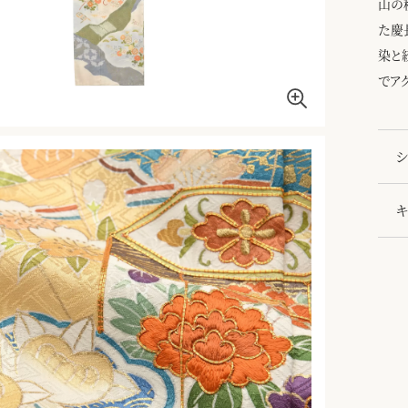
山の
た慶
染と
でア
シ