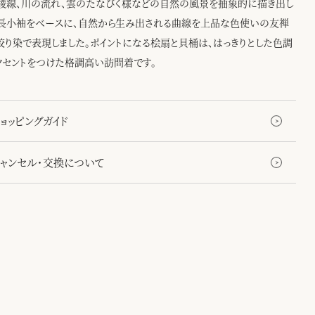
稜線、川の流れ、雲のたなびく様などの自然の風景を抽象的に描き出し
長小袖をベースに、自然から生み出される曲線を上品な色使いの友禅
絞り染で表現しました。ポイントになる桧扇と貝桶は、はっきりとした色調
クセントをつけた格調高い訪問着です。
ョッピングガイド
キャンセル・交換について