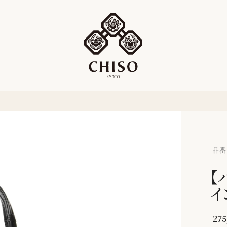
品番：
【
イ
275