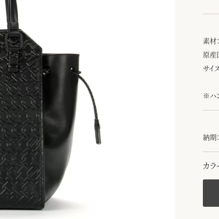
素材
原産
サイズ
※ハ
納期：
カラ