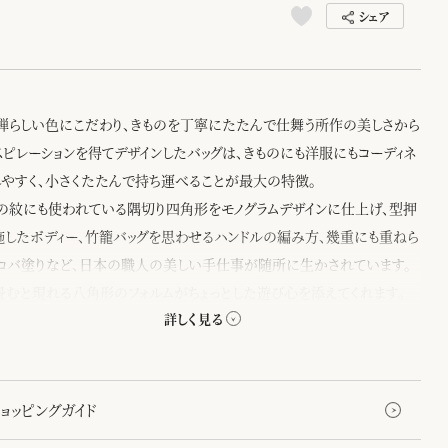
シェア
禅らしい色にこだわり、きものを丁寧にたたんで仕舞う所作の美しさから
スピレーションを得てデザインしたバッグは、きものにも洋服にもコーディネ
しやすく、小さくたたんで持ち運べることが最大の特徴。
の紋にも使われている隅切り四角形をモノグラムデザインに仕上げ、型押
施したボディー、竹籠バッグを思わせるハンドルの編み方、幾重にも重ねら
コバ塗りなど、日本の職人の美しい手仕事が随所に生かされています。
畳むと現れる八角形のフォルムがちょっとした遊び心を添えてくれます。
ョッピングガイド