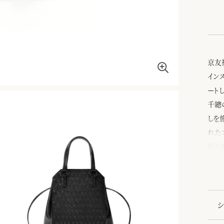
京友
イン
ート
千總
しを
れた
折り
シ