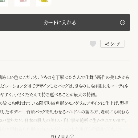
カートに入れる
シェア
禅らしい色にこだわり、きものを丁寧にたたんで仕舞う所作の美しさから
スピレーションを得てデザインしたバッグは、きものにも洋服にもコーディネ
しやすく、小さくたたんで持ち運べることが最大の特徴。
の紋にも使われている隅切り四角形をモノグラムデザインに仕上げ、型押
施したボディー、竹籠バッグを思わせるハンドルの編み方、幾重にも重ねら
コバ塗りなど、日本の職人の美しい手仕事が随所に生かされています。
畳むと現れる八角形のフォルムがちょっとした遊び心を添えてくれます。