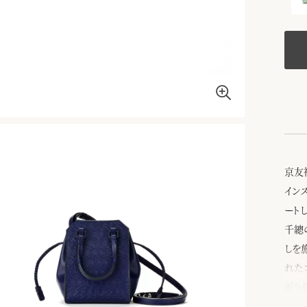
京友
イン
ート
千總
しを
れた
折り