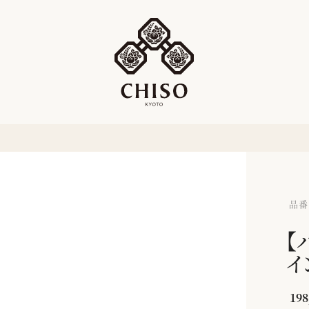
品番：
【
イ
198