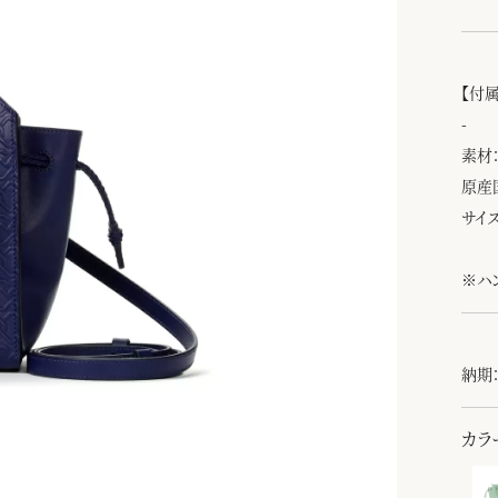
【付属
-
素材
原産
サイズ
※ハ
納期：
カラ