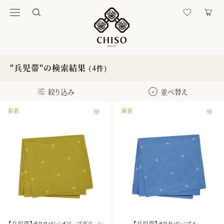
"兵児帯"の検索結果
(4件)
絞り込み
並べ替え
新着
新着
【兵児帯】オクタゴン｜オリーブグリーン
【兵児帯】オクタゴン｜ブルー