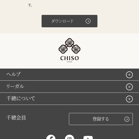
す。
ダウンロード
ヘルプ
リーガル
千總について
千總会員
登録する