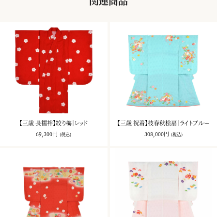
関連商品
【三歳 長襦袢】絞り梅｜レッド
【三歳 祝着】枝春秋桧扇｜ライトブルー
69,300円
308,000円
(税込)
(税込)