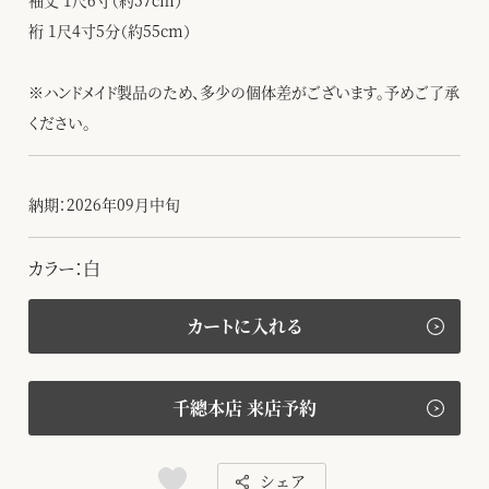
袖丈 1尺6寸（約57cm）
裄 1尺4寸5分（約55cm）
※ハンドメイド製品のため、多少の個体差がございます。予めご了承
ください。
納期：2026年09月中旬
カラー：白
カートに入れる
千總本店 来店予約
シェア