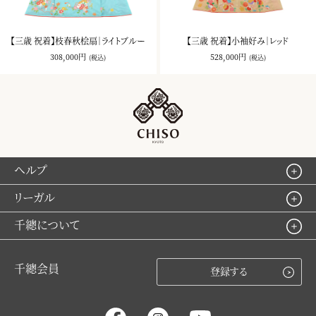
【三歳 祝着】枝春秋桧扇｜ライトブルー
【三歳 祝着】小袖好み｜レッド
308,000円
528,000円
(税込)
(税込)
ヘルプ
リーガル
千總について
千總会員
登録する