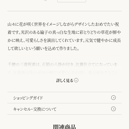
山々に花が咲く世界をイメージしながらデザインしたおめでたい祝
着です。光沢のある綸子の真っ白な生地に彩とりどりの草花が鮮や
かに映え、可愛らしさを演出してくれています。元気で健やかに成長
して欲しいという願いを込めて作りました。
千總の三歳祝着は、正絹の八掛が付き、比翼仕立てになっていま
す。比翼地は朱の疋田の柄で可愛らしさが増し、重ね着をすること
で幸せが重なっていきますようにとの想いが込められています。
ショッピングガイド
キャンセル・交換について
関連商品