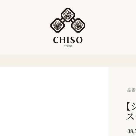
品番：
【
ス
38,