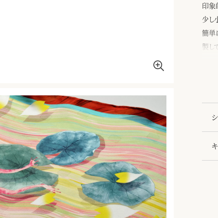
印象
少し
簡単
製し
千總
開発
せて
シ