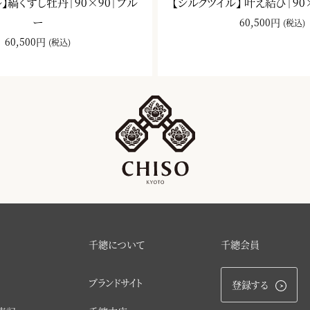
】縞くずし牡丹｜90×90｜ブル
【シルクツイル】 叶え結び｜90
ー
60,500円
(税込)
60,500円
(税込)
千總について
千總会員
ブランドサイト
登録する