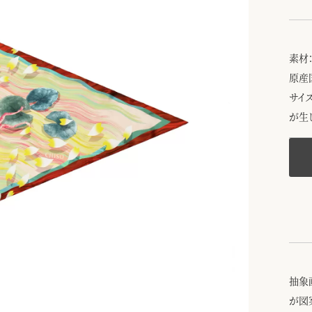
素材：
原産
サイ
が生
抽象
が図