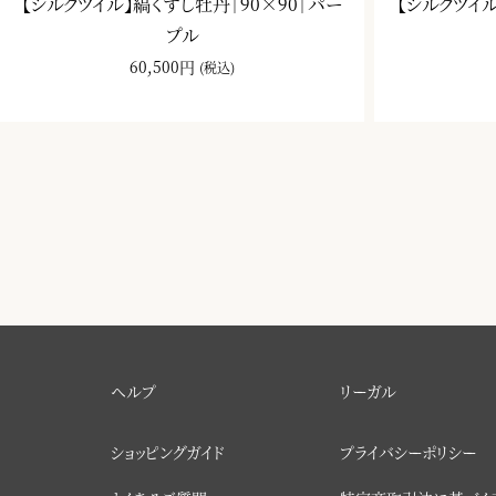
【シルクツイル】縞くずし牡丹｜90×90｜パー
【シルクツイル
プル
60,500円
(税込)
ヘルプ
リーガル
ショッピングガイド
プライバシーポリシー