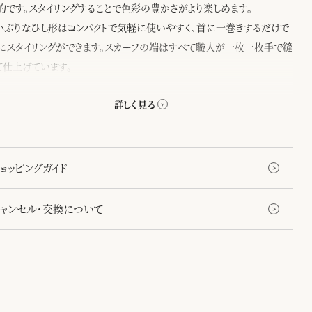
的です。スタイリングすることで色彩の豊かさがより楽しめます。
小ぶりなひし形はコンパクトで気軽に使いやすく、首に一巻きするだけで
にスタイリングができます。スカーフの端はすべて職人が一枚一枚手で縫
て仕上げています。
の紋にもある八角形を織り込んだスカーフのためのオリジナルの生地を
。やわらかな風合いと上品な艶が、手で触るだけでも幸せな気持ちにさ
くれます。
ョッピングガイド
キャンセル・交換について