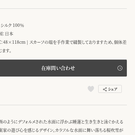
シルク 100％
国：日本
ズ：48×118cm | スカーフの端を手作業で縫製しておりますため、個体差
じます。
在庫問い合わせ
シェア
画のようにデフォルメされた水面に浮かぶ睡蓮と生き生きと泳ぐかえる
案家の遊び心を感じるデザイン。カラフルな水面に舞い落ちる桜吹雪が