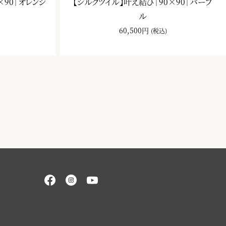
×90｜オレンジ
【シルクツイル】叶え結び｜90×90｜パープ
ル
60,500円
(税込)