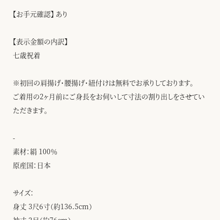
【お手元確認】 あり
【表示金額の内訳】
七歳祝着
※初回の肩揚げ・腰揚げ・紐付けは無料でお承りしております。
ご着用の2ヶ月前にご身長をお伺いして寸法の割り出しをさせてい
ただきます。
-
素材：絹 100％
原産国：日本
サイズ：
身丈 3尺6寸（約136.5cm）