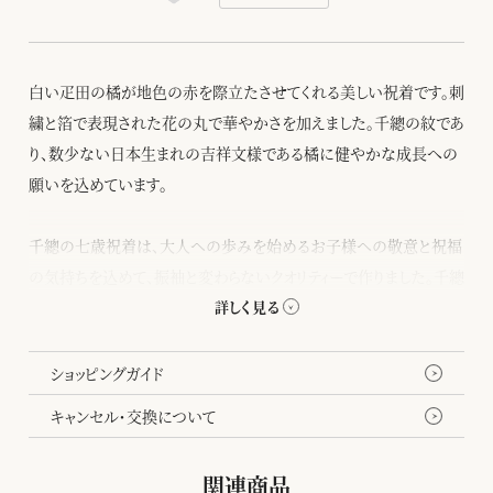
白い疋田の橘が地色の赤を際立たさせてくれる美しい祝着です。刺
繍と箔で表現された花の丸で華やかさを加えました。千總の紋であ
り、数少ない日本生まれの吉祥文様である橘に健やかな成長への
願いを込めています。
千總の七歳祝着は、大人への歩みを始めるお子様への敬意と祝福
の気持ちを込めて、振袖と変わらないクオリティーで作りました。千總
が受け継いできた伝統と格式の美が一枚の着物に詰まっています。
また正絹の八掛が付き、比翼仕立てになっています。重ね着をする
ことで幸せが重なっていきますようにとの思いが込められています。
ショッピングガイド
キャンセル・交換について
関連商品