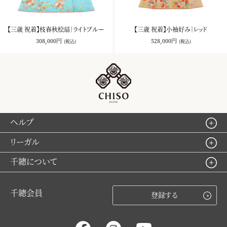
【三歳 祝着】枝春秋桧扇｜ライトブルー
【三歳 祝着】小袖好み｜レッド
308,000円
528,000円
(税込)
(税込)
ヘルプ
リーガル
千總について
千總会員
登録する