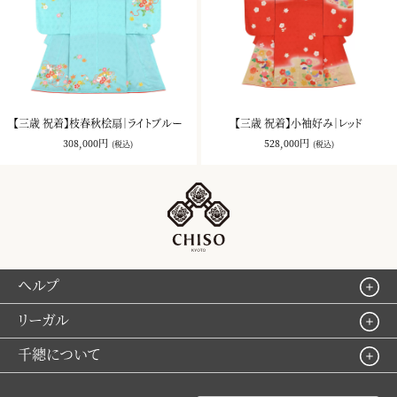
【三歳 祝着】枝春秋桧扇｜ライトブルー
【三歳 祝着】小袖好み｜レッド
308,000円
528,000円
(税込)
(税込)
ヘルプ
リーガル
千總について