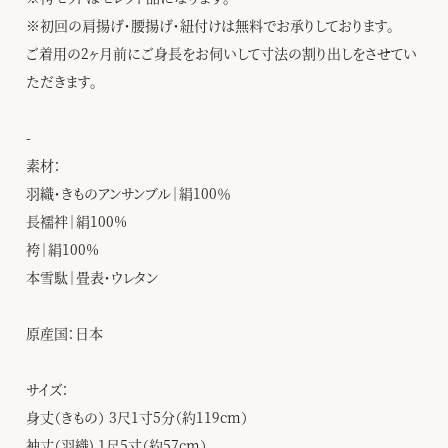
※初回の肩揚げ・腰揚げ・紐付けは無料でお承りしております。
ご着用の2ヶ月前にご身長をお伺いして寸法の割り出しをさせてい
ただきます。
-
素材：
羽織・きものアンサンブル｜絹100％
長襦袢｜絹100%
袴｜絹100%
本雪駄｜畳表・ウレタン
原産国：日本
サイズ：
身丈（きもの） 3尺1寸5分（約119cm）
袖丈（羽織) 1尺5寸（約57cm）