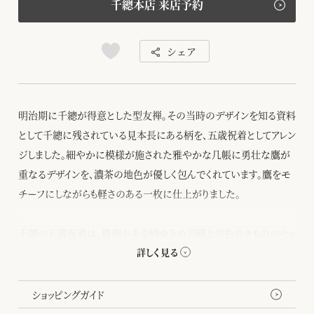
千總本店 来店予約
シェア
明治期に千總が得意とした型友禅。その当時のデザインを知る資料
として千總に残されている見本長にある柄を、五歳祝着としてアレン
ジしました。細やかに模様が施された雅やかな几帳に勇壮な鷹が
重なるデザインを、濃茶の地色が優しく包んでくれています。鷹をモ
チーフにしながらも軽さのある一枚に仕上がりました。
千總の五歳祝着は、格調のある柄ゆきの羽織と共色のきもののセッ
トになります。羽織には五ツ紋をお入れいたします。
ショッピングガイド