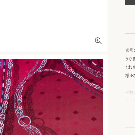
京都
うな
くれ
様々
千總
リジ
裏面