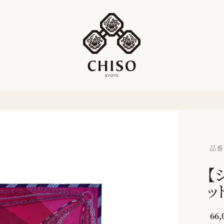
品番：
【
ッ
66,