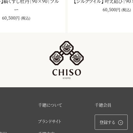
】縞くずし牡丹｜90×90｜ブル
【シルクツイル】 叶え結び｜90
ー
60,500円
(税込)
60,500円
(税込)
千總について
千總会員
ブランドサイト
登録する