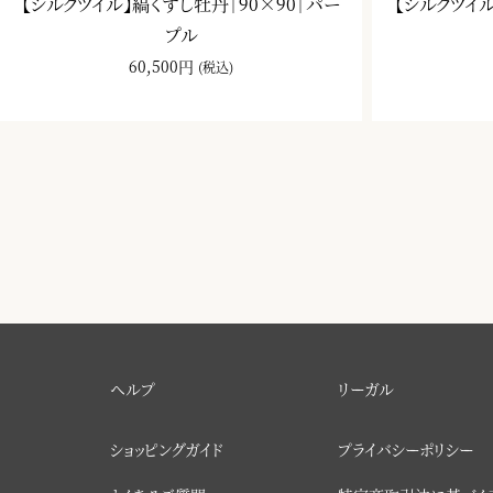
【シルクツイル】縞くずし牡丹｜90×90｜パー
【シルクツイル
プル
60,500円
(税込)
ヘルプ
リーガル
ショッピングガイド
プライバシーポリシー