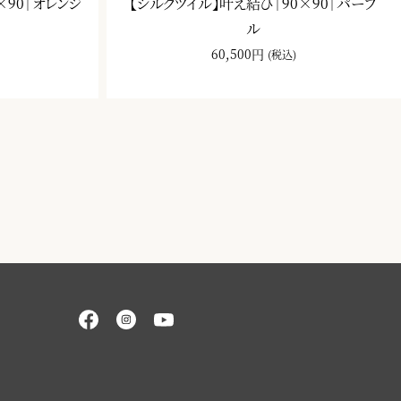
×90｜オレンジ
【シルクツイル】叶え結び｜90×90｜パープ
ル
60,500円
(税込)