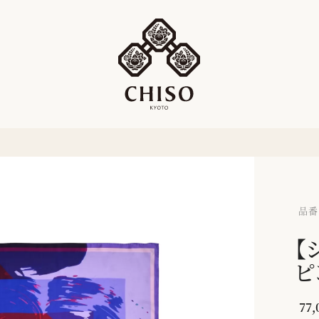
品番：
【
ピ
77,