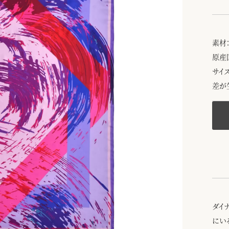
素材：
原産
サイ
差が
ダイ
にい