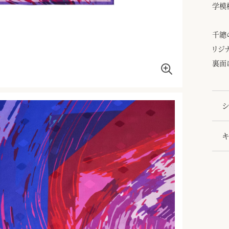
学模
千總
リジ
裏面
シ