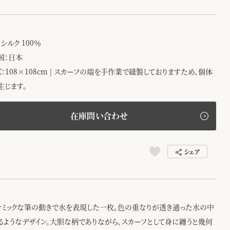
シルク 100％
国：日本
ズ：108×108cm | スカーフの端を手作業で縫製しておりますため、個体
生じます。
在庫問い合わせ
シェア
ナミックな筆の動きで水を表現した一枚。色の重なりが透き通った水の中
るようなデザイン。大胆な柄でありながら、スカーフとして身に纏うと幾何