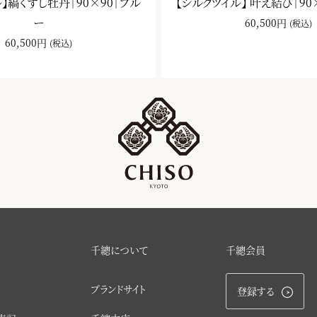
】縞くずし牡丹｜90×90｜ブル
【シルクツイル】 叶え結び｜90
ー
60,500円
(税込)
60,500円
(税込)
千總について
千總会員
ブランドサイト
登録する