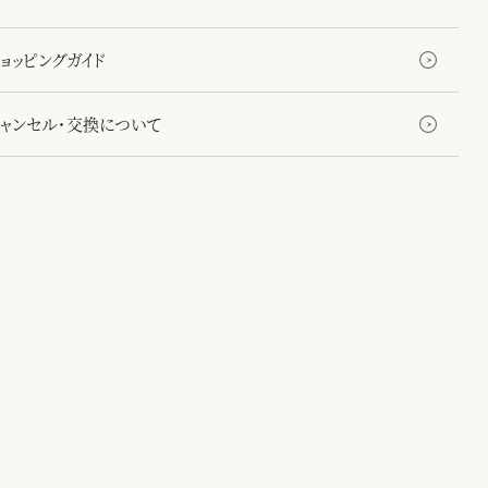
クション。肌寒くなる季節に合わせて温かいカシミヤ混の生地を使い、図
手描きで描くことで柔らかさを出しています。馴染みのある長方形や、落
ョッピングガイド
いた配色で、ユニセックスに使いやすいコレクションです。
キャンセル・交換について