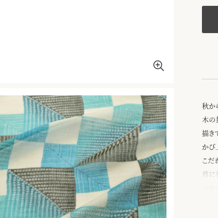
秋か
木の
描き
かび
こだ
首に
スカ
千總