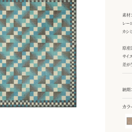
素材
レーヨ
カシミ
原産
サイ
差が
納期：
カラ