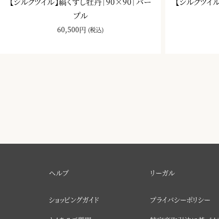
【シルクツイル】縞くずし牡丹｜90×90｜パー
【シルクツイル
プル
60,500円
(税込)
ヘルプ
リーガル
ショッピングガイド
プライバシーポリシー