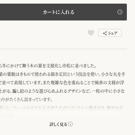
カートに入れる
シェア
ら冬にかけて舞う木の葉を文様化し市松に並べました。
葉の葉脈はきもので使われる描き疋田という技法を使い、小さな丸を手
で並べて表現しています。また複雑な色を重ねることで風車の文様が浮
上がる、騙し絵のような遊び心あふれるデザインなど、一枚の中に小さな
わりがたくさん詰まっています。
巻くと、フレームの小さな正方形たちがリズミカルに動き出す、軽やかな
ーフです。
スカーフの新作は、自然のモチーフを幾何学模様にアレンジした楽しい