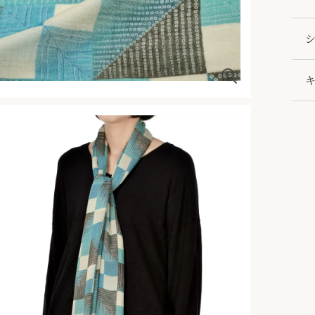
コレ
案を
シ
ち着