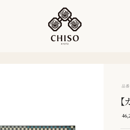
品番：
【
46,