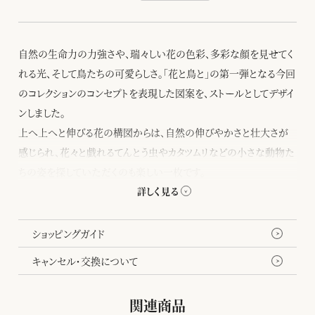
自然の生命力の力強さや、瑞々しい花の色彩、多彩な顔を見せてく
れる光、そして鳥たちの可愛らしさ。「花と鳥と」の第一弾となる今回
のコレクションのコンセプトを表現した図案を、ストールとしてデザイ
ンしました。
上へ上へと伸びる花の構図からは、自然の伸びやかさと壮大さが
感じられ、花々と戯れるてんとう虫やカタツムリなどの小さな動物た
ちの姿を探していただくのも楽しい一枚です。
薄く肌触りのよいローンシフォンは首に巻いてもコンパクトにまとま
り、所々にのぞく花々の色彩が美しいアクセントを生み出します。まる
で一枚の絵画を身に纏うような豪華なストールです。
ショッピングガイド
キャンセル・交換について
千總が明治24年に刊行した今尾景年の「景年花鳥画譜」。自然の
豊かで力強い生命力と鳥たちの愛らしさが鮮やかに映し取られて
関連商品
います。景年が映し取ろうとした自然への思いが「花と鳥と」のコレ