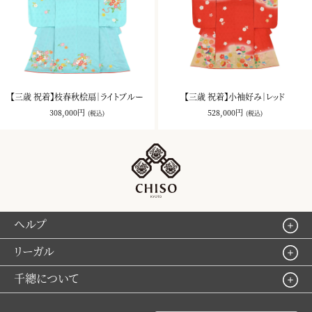
【三歳 祝着】枝春秋桧扇｜ライトブルー
【三歳 祝着】小袖好み｜レッド
308,000円
528,000円
(税込)
(税込)
ヘルプ
リーガル
千總について