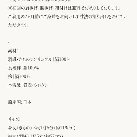
※初回の肩揚げ・腰揚げ・紐付けは無料でお承りしております。
ご着用の2ヶ月前にご身長をお伺いして寸法の割り出しをさせてい
ただきます。
-
素材：
羽織・きものアンサンブル｜絹100％
長襦袢｜絹100%
袴｜絹100%
本雪駄｜畳表・ウレタン
原産国：日本
サイズ：
身丈（きもの） 3尺1寸5分（約119cm）
袖丈（羽織) 1尺5寸（約57cm）