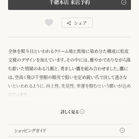
千總本店 来店予約
シェア
全体を熨斗目といわれるクリーム地と黒地に染め分た構成に松皮
文様のデザインを加えています。その中には、雅やかでありながら落
ち着いた情緒のある几帳と、勇ましい鷹を組み合わせました。鷹に
は、空高く飛び千里眼の眼光で狙いを定め鋭い爪で決して逃さな
いといわれるように、向上性、先見性、幸運を掴むという願いが込め
らています。
千總の五歳祝着は、格調のある柄ゆきの羽織と共色のきもののセッ
トになります。羽織には五ツ紋をお入れいたします。
ショッピングガイド