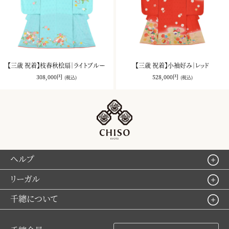
【三歳 祝着】枝春秋桧扇｜ライトブルー
【三歳 祝着】小袖好み｜レッド
308,000円
528,000円
(税込)
(税込)
ヘルプ
リーガル
千總について