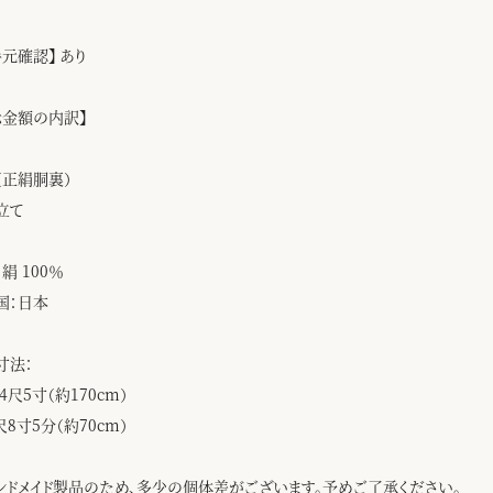
手元確認】 あり
示金額の内訳】
（正絹胴裏）
立て
絹 100％
国：日本
寸法：
4尺5寸（約170cm）
尺8寸5分（約70cm）
ンドメイド製品のため、多少の個体差がございます。予めご了承ください。