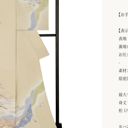
【お
【表
表地
裏地
お仕
-
素材：
原産
最大
身丈 
裄 1
※ハ