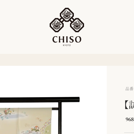
品番：
【
968