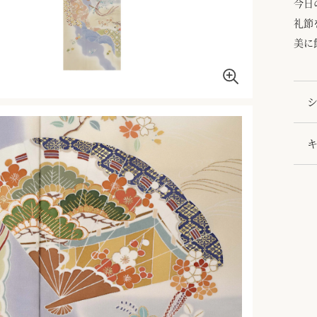
今日
礼節
美に
シ