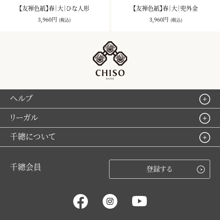
【友禅色紙】春｜大｜ひな人形
【友禅色紙】春｜大｜兜外金
3,960円
3,960円
(税込)
(税込)
ヘルプ
リーガル
千總について
千總会員
登録する