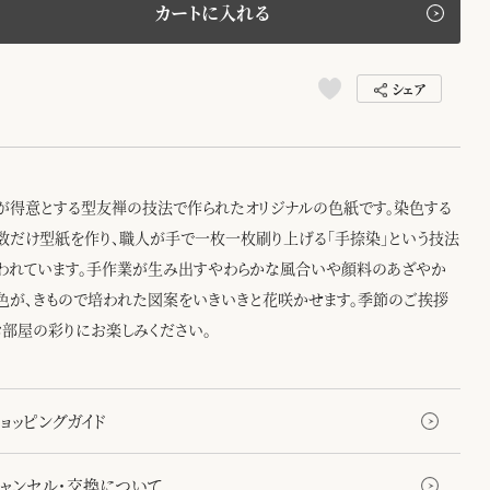
カートに入れる
シェア
が得意とする型友禅の技法で作られたオリジナルの色紙です。染色する
数だけ型紙を作り、職人が手で一枚一枚刷り上げる「手捺染」という技法
われています。手作業が生み出すやわらかな風合いや顔料のあざやか
色が、きもので培われた図案をいきいきと花咲かせます。季節のご挨拶
お部屋の彩りにお楽しみください。
ョッピングガイド
キャンセル・交換について