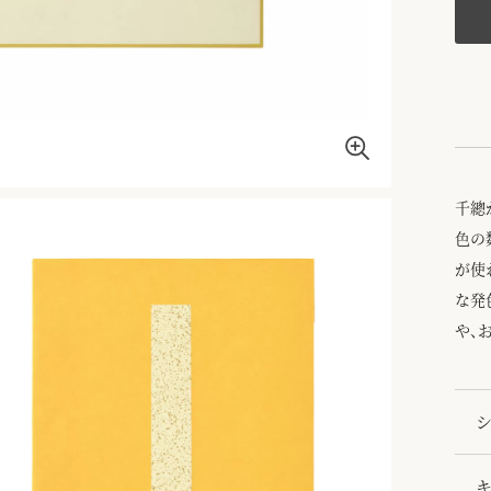
千總
色の
が使
な発
や、
シ