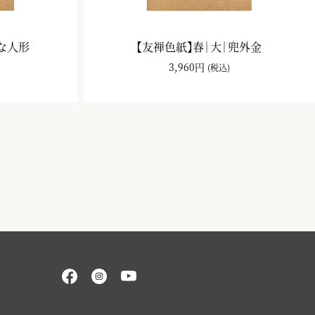
ひな人形
【友禅色紙】春｜大｜兜外金
3,960円
(税込)