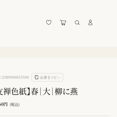
2389000053500
品番をコピー
友禅色紙】春｜大｜柳に燕
60円
(税込)