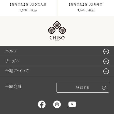
【友禅色紙】春｜大｜ひな人形
【友禅色紙】春｜大｜兜外金
3,960円
3,960円
(税込)
(税込)
ヘルプ
リーガル
千總について
千總会員
登録する