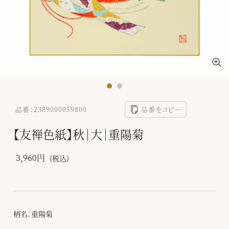
品番：2389000059800
品番をコピー
【友禅色紙】秋｜大｜重陽菊
3,960円
(税込)
柄名：重陽菊
-