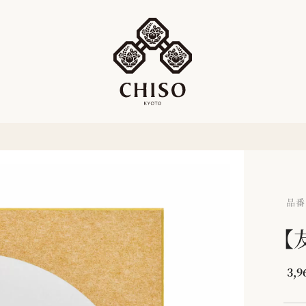
品番：
【
3,9