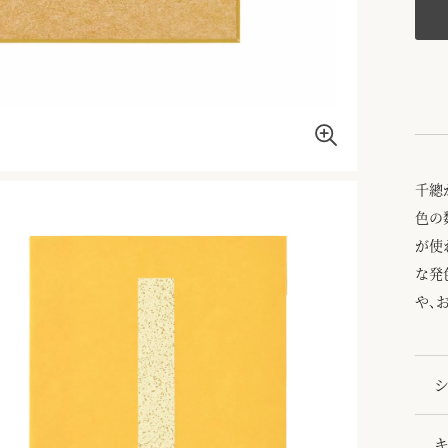
千總
色の
が使
な発
や、
シ