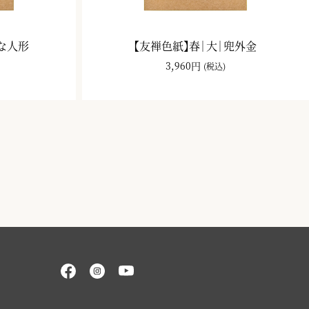
ひな人形
【友禅色紙】春｜大｜兜外金
3,960円
(税込)