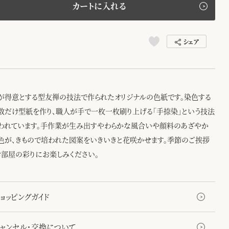
カートに入れる
シェア
が得意とする型友禅の技法で作られたオリジナルの色紙です。染色する
数だけ型紙を作り、職人が手で一枚一枚刷り上げる「手捺染」という技法
われています。手作業が生み出すやわらかな風合いや顔料のあざやか
色が、きもので培われた図案をいきいきと花咲かせます。季節のご挨拶
お部屋の彩りにお楽しみください。
ョッピングガイド
キャンセル・交換について