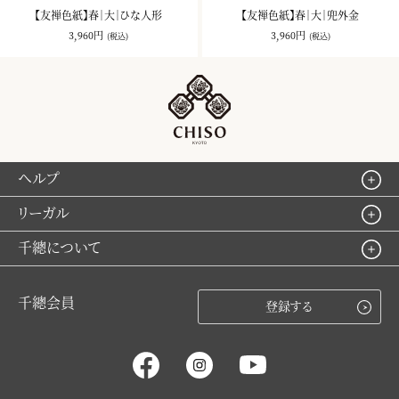
【友禅色紙】春｜大｜ひな人形
【友禅色紙】春｜大｜兜外金
3,960円
3,960円
(税込)
(税込)
ヘルプ
リーガル
千總について
千總会員
登録する