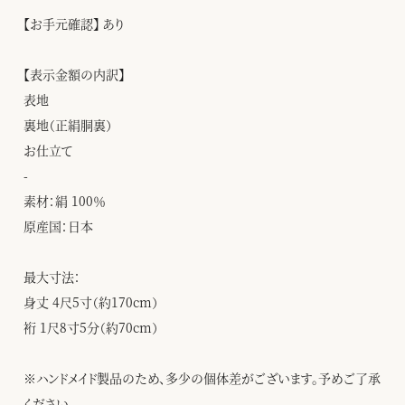
【お手元確認】 あり
【表示金額の内訳】
表地
裏地（正絹胴裏）
お仕立て
-
素材：絹 100％
原産国：日本
最大寸法：
身丈 4尺5寸（約170cm）
裄 1尺8寸5分（約70cm）
※ハンドメイド製品のため、多少の個体差がございます。予めご了承
ください。