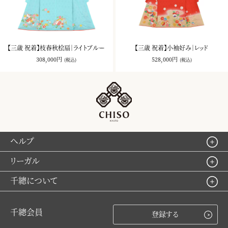
【三歳 祝着】枝春秋桧扇｜ライトブルー
【三歳 祝着】小袖好み｜レッド
308,000円
528,000円
(税込)
(税込)
ヘルプ
リーガル
千總について
千總会員
登録する