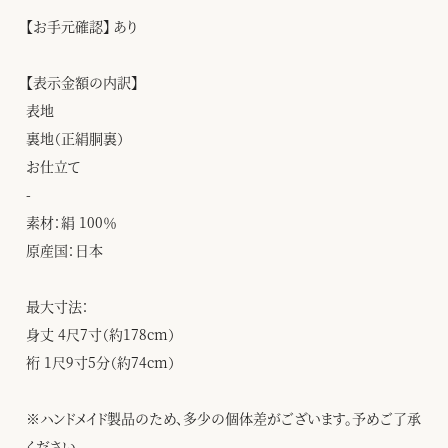
【お手元確認】 あり
【表示金額の内訳】
表地
裏地（正絹胴裏）
お仕立て
-
素材：絹 100％
原産国：日本
最大寸法：
身丈 4尺7寸（約178cm）
裄 1尺9寸5分（約74cm）
※ハンドメイド製品のため、多少の個体差がございます。予めご了承
ください。