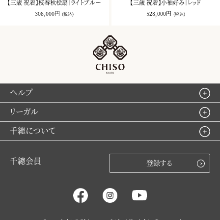
【三歳 祝着】枝春秋桧扇｜ライトブルー
【三歳 祝着】小袖好み｜レッド
308,000円
528,000円
(税込)
(税込)
ヘルプ
リーガル
千總について
千總会員
登録する