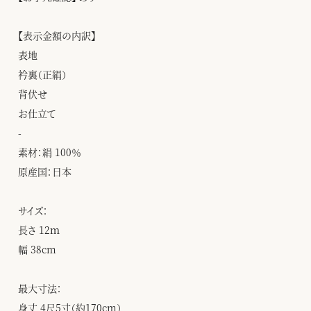
【表示金額の内訳】
表地
衿裏（正絹）
背伏せ
お仕立て
-
素材：絹 100％
原産国：日本
サイズ：
長さ 12ｍ
幅 38cm
最大寸法：
身丈 4尺5寸（約170cm）